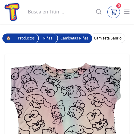
0
🏠
Productos
Niñas
Camisetas Niñas
Camiseta Sanrio