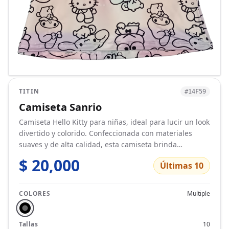
TITIN
#14F59
Camiseta Sanrio
Camiseta Hello Kitty para niñas, ideal para lucir un look
divertido y colorido. Confeccionada con materiales
suaves y de alta calidad, esta camiseta brinda
comodidad y estilo a las pequeñas fanáticas de Hello
$ 20,000
Últimas 10
Kitty. Disponible en varias tallas y colores.
COLORES
Multiple
Tallas
10