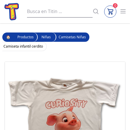
0
🏠
Productos
Niñas
Camisetas Niñas
Camiseta infantil cerdito