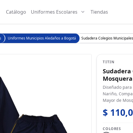
Catálogo
Uniformes Escolares
Tiendas
s
Uniformes Municipios Aledaños a Bogotá
Sudadera Colegios Municipale
TITIN
Sudadera 
Mosquera
Diseñado para 
Nariño, Compar
Mayor de Mosq
$ 110,
COLORES