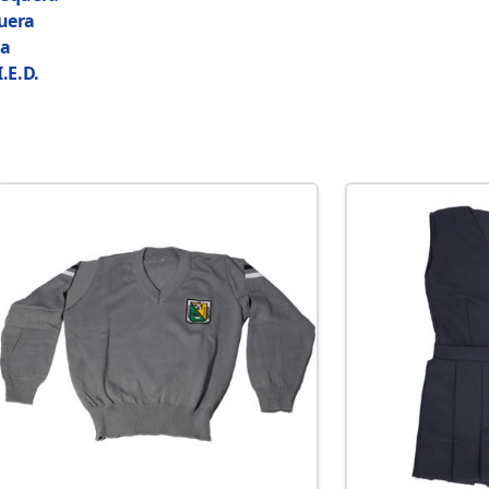
uera
ra
.E.D.