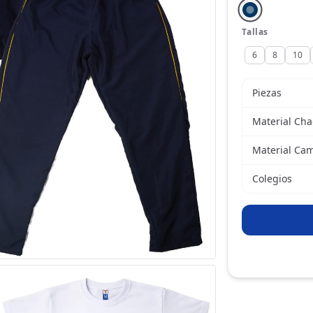
Tallas
6
8
10
Piezas
Material Ch
Material Cam
Colegios