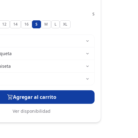
S
12
14
16
S
M
L
XL
aqueta
iseta
Agregar al carrito
Ver disponibilidad