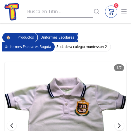
0
🏠
Productos
Uniformes Escolares
Uniformes Escolares Bogotá
Sudadera colegio montessori 2
1/7