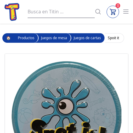
0
🏠
Productos
Juegos de mesa
Juegos de cartas
Spoit it