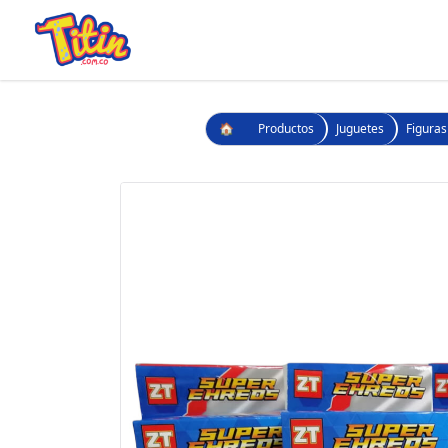
🏠
Productos
Juguetes
Figuras