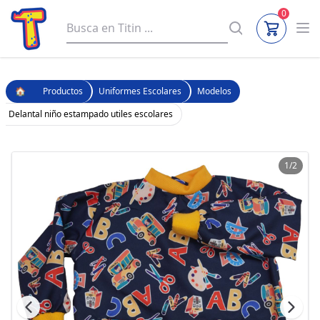
0
🏠
Productos
Uniformes Escolares
Modelos
Delantal niño estampado utiles escolares
1/2