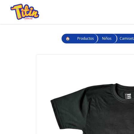
🏠
Productos
Niños
Camiset