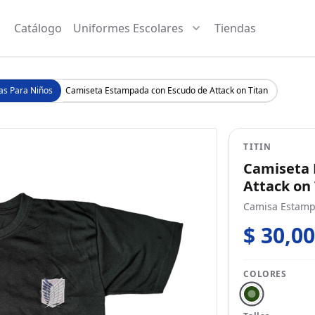
Catálogo
Uniformes Escolares
Tiendas
as Para Niños
Camiseta Estampada con Escudo de Attack on Titan
TITIN
Camiseta 
Attack on
Camisa Estampa
$ 30,0
COLORES