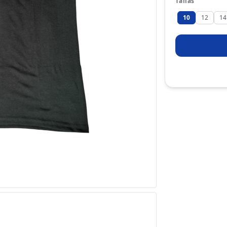
Tallas
10
12
14