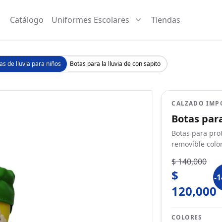
Catálogo
Uniformes Escolares
Tiendas
as de lluvia para niños
Botas para la lluvia de con sapito
CALZADO IMP
Botas para
Botas para prot
removible colo
$ 140,000
$
-
120,000
COLORES