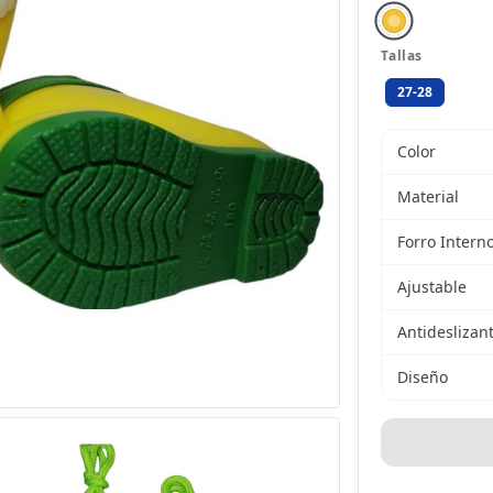
Tallas
27-28
Color
Material
Forro Intern
Ajustable
Antideslizan
Diseño