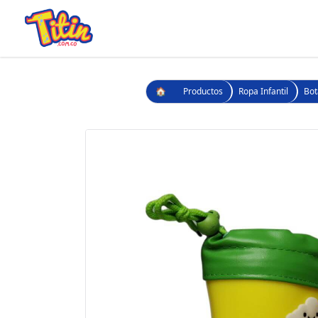
🏠
Productos
Ropa Infantil
Bot