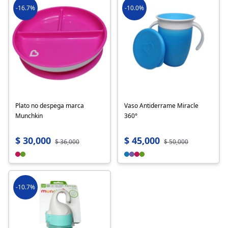
-16.7%
-10.0%
Plato no despega marca
Vaso Antiderrame Miracle
Munchkin
360°
$ 30,000
$ 45,000
$ 36,000
$ 50,000
-10.7%